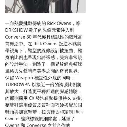
一向熱愛挑戰傳統的 Rick Owens，將 
DRKSHDW 靴子的先鋒元素注入到 
Converse 80 年代極具標誌性的籃球高
筒鞋之中。在 Rick Owens 叛逆不羈美
學視角下，鞋型的線條設計被扭曲、鞋
身的比例也呈現出誇張感，雙方非常規
的設計手法，創造了一個界於經典籃球
風格與先鋒時尚美學之間的奇異世界。
保留 Weapon 標誌性外底的同時， 
TURBOWPN 以接近一倍的誇張比例將
其放大，打造更平穩舒適的腳感體驗，
內部則採用 CX 發泡鞋墊提供持久支撐。
整雙鞋選用優質皮質鞋面巧妙搭配加固
鞋頭與加寬鞋帶，拉長鞋舌和定制 Rick 
Owens 編織標籤於細節處，延續了 
Owens 和 Converse 之前合作的 