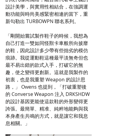
設計美學，與實用性相結合，在強調運
動功能與時尚美感緊密相連的當下，重
新勾勒出 TURBOWPN 聯名系列。
「剛開始嘗試製作鞋子的時候，我想為
自己打造一雙如同怪獸卡車般所向披靡
的鞋，因此設計多少帶有些拙劣的模仿
痕跡。我從運動鞋這種最平淡無奇但也
最不易出錯的款式入手，打破它的無
趣，使之變得更創新。這就是我製作的
初衷，也是我重塑 Weapon 的設計思
路，」 Owens 也提到，「打破重塑後
的 Converse Weapon 注入 DRKSHDW 
的設計基因更能使這款鞋的外形變得更
誇張。最簡單、精准、純粹地能夠與我
本身產生共鳴的方式，就是讓它和我息
息相關。」