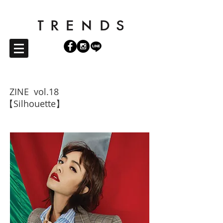
ZINE vol.18
【Silhouette】