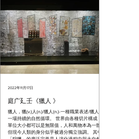
2022年11月17日
庭广廴壬《獵人 》
獵人，獵(v.)人(n.)/獵人(n.)-一種職業表述/獵人(n.)-
一場持續的自然循環。 世界由各種切片構成，
單位大小都可以是無限值，人和萬物本為一體，
但現今人類的身分似乎被過分獨立強調。 其中
「狩獵」的廣泛定義是人演化過程中與大自然其