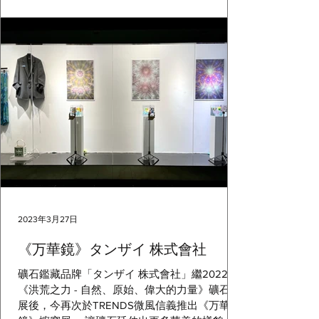
2023年3月27日
《万華鏡》タンザイ 株式會社
礦石鑑藏品牌「タンザイ 株式會社」繼2022年
《洪荒之力 - 自然、原始、偉大的力量》礦石特
展後，今再次於TRENDS微風信義推出《万華