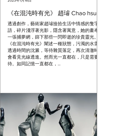
2023年1月16日
《在混沌時有光》 趙璿 Chao hsuan
透過創作，藝術家趙璿撿拾⽣活中情感的隻字⽚
語，碎⽚淺浮著光影，隱含著寓意，她的畫布是
一張捕夢網，篩下那些一閃即逝的珍貴靈光。
《在混沌時有光》闡述⼀種狀態，污濁的⽔需要
透過時間的沈澱，等待雜質落定，再次清澈時，
會看⾒光線透進。然⽽光⼀直都在，只是需要等
待。如同記憶一直都在，...