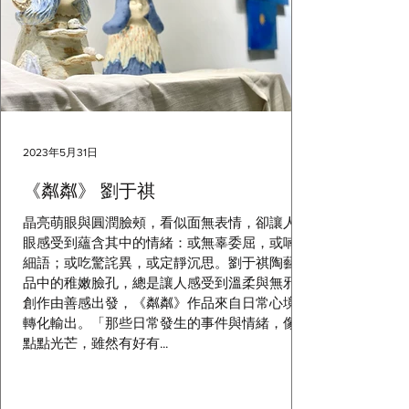
2023年5月31日
《粼粼》 劉于祺
晶亮萌眼與圓潤臉頰，看似面無表情，卻讓人一
眼感受到蘊含其中的情緒：或無辜委屈，或喃喃
細語；或吃驚詫異，或定靜沉思。劉于祺陶藝作
品中的稚嫩臉孔，總是讓人感受到溫柔與無邪。
創作由善感出發，《粼粼》作品來自日常心境的
轉化輸出。「那些日常發生的事件與情緒，像是
點點光芒，雖然有好有...