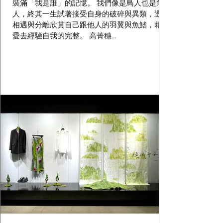
裝滿「我是誰」的記憶。 我們像是鳥人也是魚
人，終其一生試著接受自身的破碎與異類，透過
相遇與分離欣賞自己跟他人的羽翼與魚鰭，藉由
愛去經驗自我的完整。 高菁穗...