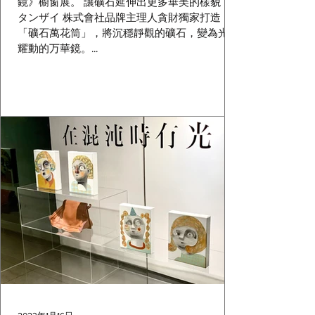
鏡》櫥窗展。 讓礦石延伸出更多華美的樣貌，
タンザイ 株式會社品牌主理人貪財獨家打造
「礦石萬花筒」，將沉穩靜觀的礦石，變為光閃
耀動的万華鏡。...